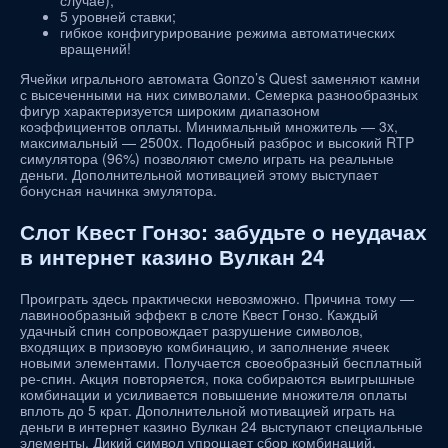
случае);
5 уровней ставки;
гибкое конфигурирование режима автоматических
вращений!
Ячейки игрального автомата Gonzo’s Quest заменяют камни
с высеченными на них символами. Семерка разнообразных
фигур характеризуется широким диапазоном
коэффициентов оплаты. Минимальный множитель — 3x,
максимальный — 2500x. Подобный разброс и высокий RTP
симулятора (96%) позволяют смело играть на реальные
деньги. Дополнительной мотивацией этому выступает
бонусная начинка эмулятора.
Слот Квест Гонзо: забудьте о неудачах
в интернет казино Вулкан 24
Проиграть здесь практически невозможно. Причина тому —
лавинообразный эффект в слоте Квест Гонзо. Каждый
удачный спин сопровождает разрушение символов,
входящих в призовую комбинацию, и заполнение ячеек
новыми элементами. Получается своеобразный бесплатный
ре-спин. Акция повторяется, пока собираются выигрышные
комбинации и усиливается повышение множителя оплаты
вплоть до 5 крат. Дополнительной мотивацией играть на
деньги в интернет казино Вулкан 24 выступают специальные
элементы. Дикий символ упрощает сбор комбинаций,