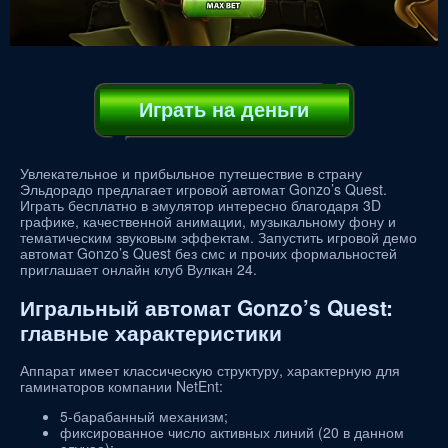
Играть на деньги
Увлекательное и прибыльное путешествие в страну
Эльдорадо предлагает игровой автомат Gonzo’s Quest.
Играть бесплатно в эмулятор интересно благодаря 3D
графике, качественной анимации, музыкальному фону и
тематическим звуковым эффектам. Запустить игровой демо
автомат Gonzo’s Quest без смс и прочих формальностей
приглашает онлайн клуб Вулкан 24.
Игральный автомат Gonzo’s Quest:
главные характеристики
Аппарат имеет классическую структуру, характерную для
гаминаторов компании NetEnt:
5-барабанный механизм;
фиксированное число активных линий (20 в данном